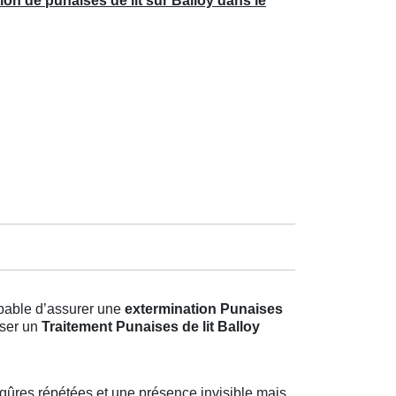
ion de punaises de lit sur Balloy dans le
apable d’assurer une
extermination Punaises
oser un
Traitement Punaises de lit Balloy
ûres répétées et une présence invisible mais