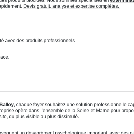
ée des produits biocides. Nous sommes spécialisés en
exterminat
 rapidement.
Devis gratuit, analyse et expertise complètes.
té avec des produits professionnels
lace.
 Balloy
, chaque foyer souhaitez une solution professionnelle c
entreprise opère dans l’ensemble de la Seine-et-Marne pour prop
te, du plus visible au plus dissimulé.
voquent un désagrément psychologique important, avec des piq