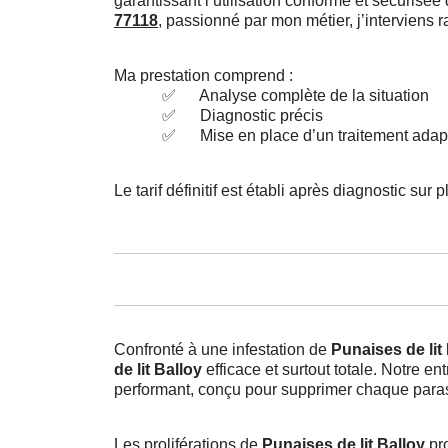
garantissant l’utilisation conforme et sécuris
77118
, passionné par mon métier, j’interviens
Ma prestation comprend :
✅
Analyse complète de la situation
✅
Diagnostic précis
✅
Mise en place d’un traitement adap
Le tarif définitif est établi après diagnostic sur p
Confronté à une infestation de
Punaises de lit
de lit Balloy
efficace et surtout totale. Notre 
performant, conçu pour supprimer chaque parasi
Les proliférations de
Punaises de lit Balloy
pro