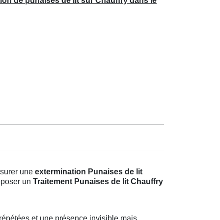
ion de punaises de lit sur Chauffry dans le
assurer une
extermination Punaises de lit
roposer un
Traitement Punaises de lit Chauffry
répétées et une présence invisible mais