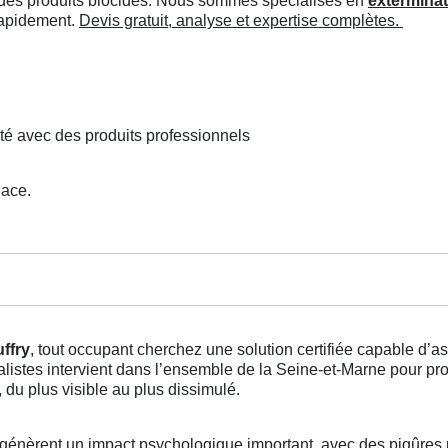
ée des produits biocides. Nous sommes spécialisés en
exterminat
 rapidement.
Devis gratuit, analyse et expertise complètes.
té avec des produits professionnels
lace.
ffry
, tout occupant cherchez une solution certifiée capable d’
ialistes intervient dans l’ensemble de la Seine-et-Marne pour p
du plus visible au plus dissimulé.
génèrent un impact psychologique important, avec des piqûres 