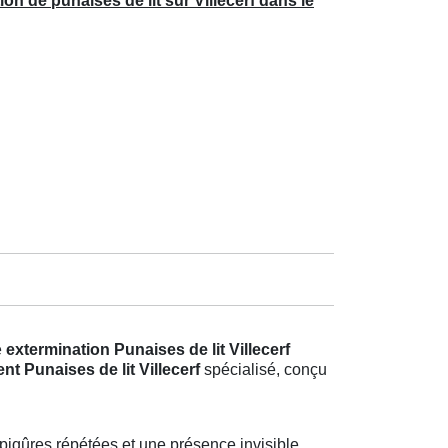
ion de punaises de lit sur Villecerf dans le
e
extermination Punaises de lit Villecerf
nt Punaises de lit Villecerf
spécialisé, conçu
iqûres répétées et une présence invisible