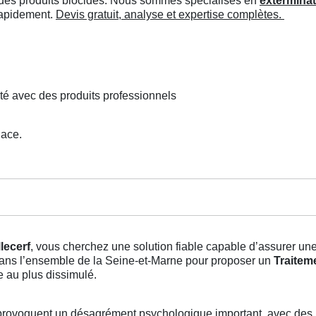
ée des produits biocides. Nous sommes spécialisés en
exterminat
 rapidement.
Devis gratuit, analyse et expertise complètes.
té avec des produits professionnels
lace.
llecerf
, vous cherchez une solution fiable capable d’assurer un
it dans l’ensemble de la Seine-et-Marne pour proposer un
Traiteme
e au plus dissimulé.
rovoquent un désagrément psychologique important, avec des p