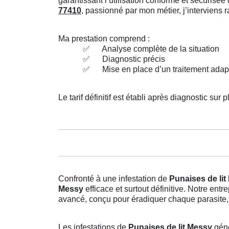
garantissant l’utilisation conforme et sécuris
77410
, passionné par mon métier, j’interviens
Ma prestation comprend :
✅
Analyse complète de la situation
✅
Diagnostic précis
✅
Mise en place d’un traitement adap
Le tarif définitif est établi après diagnostic sur p
Confronté à une infestation de
Punaises de li
Messy
efficace et surtout définitive. Notre en
avancé, conçu pour éradiquer chaque parasite, 
Les infestations de
Punaises de lit Messy
génè