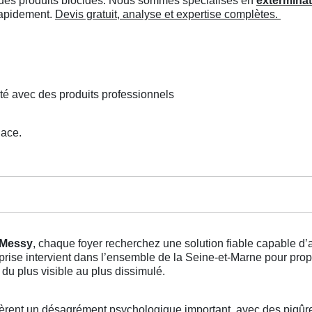
ée des produits biocides. Nous sommes spécialisés en
exterminat
 rapidement.
Devis gratuit, analyse et expertise complètes.
té avec des produits professionnels
lace.
t Messy
, chaque foyer recherchez une solution fiable capable d
treprise intervient dans l’ensemble de la Seine-et-Marne pour pr
du plus visible au plus dissimulé.
rent un désagrément psychologique important, avec des piqûre