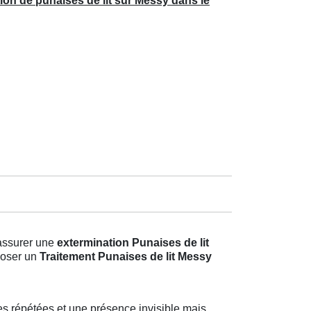
ion de punaises de lit sur Messy dans le
’assurer une
extermination Punaises de lit
oposer un
Traitement Punaises de lit Messy
s répétées et une présence invisible mais