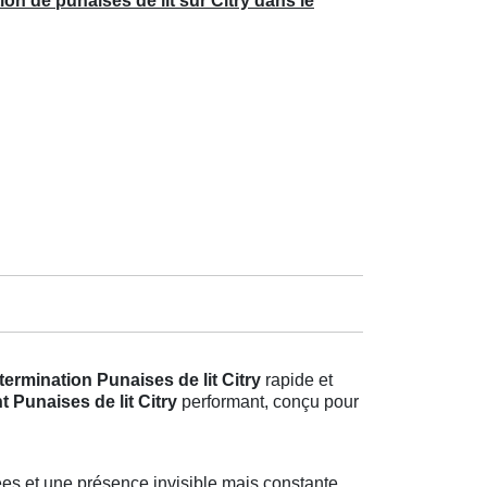
ion de punaises de lit sur Citry dans le
termination Punaises de lit Citry
rapide et
t Punaises de lit Citry
performant, conçu pour
es et une présence invisible mais constante