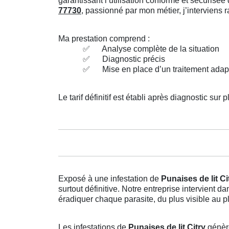
garantissant l’utilisation conforme et sécuris
77730
, passionné par mon métier, j’interviens
Ma prestation comprend :
✅
Analyse complète de la situation
✅
Diagnostic précis
✅
Mise en place d’un traitement adap
Le tarif définitif est établi après diagnostic sur p
Exposé à une infestation de
Punaises de lit Ci
surtout définitive. Notre entreprise intervient
éradiquer chaque parasite, du plus visible au p
Les infestations de
Punaises de lit Citry
génère