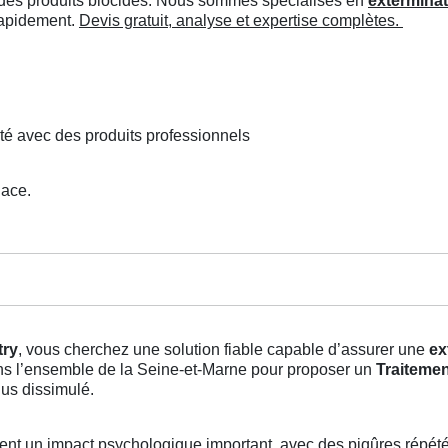
ée des produits biocides. Nous sommes spécialisés en
exterminat
 rapidement.
Devis gratuit, analyse et expertise complètes.
té avec des produits professionnels
lace.
try
, vous cherchez une solution fiable capable d’assurer une
ex
 dans l’ensemble de la Seine-et-Marne pour proposer un
Traitemen
lus dissimulé.
nt un impact psychologique important, avec des piqûres répété