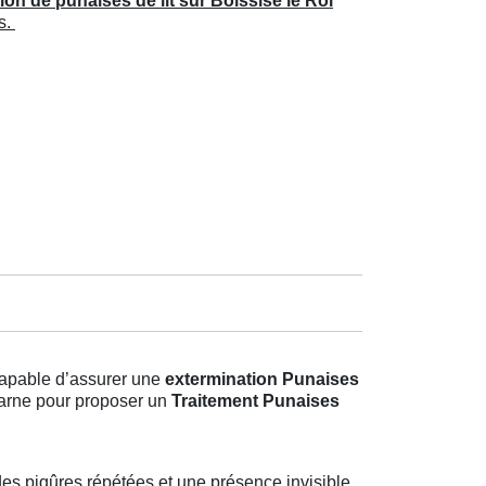
ion de punaises de lit sur Boissise le Roi
s.
 capable d’assurer une
extermination Punaises
-Marne pour proposer un
Traitement Punaises
s piqûres répétées et une présence invisible