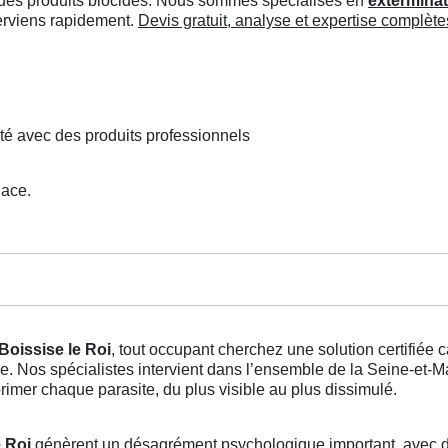
ée des produits biocides. Nous sommes spécialisés en
exterminat
terviens rapidement.
Devis gratuit, analyse et expertise complète
té avec des produits professionnels
lace.
 Boissise le Roi
, tout occupant cherchez une solution certifiée
le. Nos spécialistes intervient dans l’ensemble de la Seine-et
mer chaque parasite, du plus visible au plus dissimulé.
e Roi
génèrent un désagrément psychologique important, avec de