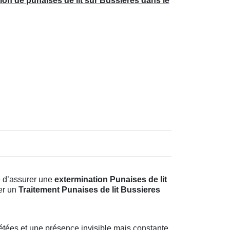
ion de punaises de lit sur Bussieres dans le
e d’assurer une
extermination Punaises de lit
ser un
Traitement Punaises de lit Bussieres
étées et une présence invisible mais constante