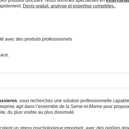
ée des produits biocides. Nous sommes spécialisés en
exterminat
 rapidement.
Devis gratuit, analyse et expertise complètes.
té avec des produits professionnels
lace.
ussieres
, vous recherchez une solution professionnelle capabl
ntreprise agit dans l’ensemble de la Seine-et-Marne pour propo
e, du plus visible au plus dissimulé.
créent un stress psychologique important, avec des piqûres rép