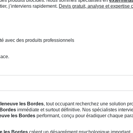
ée des produits biocides. Nous sommes spécialisés en
exterminat
er, j’interviens rapidement.
Devis gratuit, analyse et expertise
té avec des produits professionnels
lace.
illeneuve les Bordes
, tout occupant recherchez une solution p
s Bordes
immédiate et surtout définitive. Nos spécialistes inter
neuve les Bordes
performant, conçu pour éradiquer chaque parasi
ve les Bordes
créent un désagrément psychologique important, 