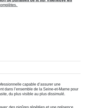
ion de punaises de lit sur Villeneuve les
 complètes.
rofessionnelle capable d’assurer une
vient dans l’ensemble de la Seine-et-Marne pour
te, du plus visible au plus dissimulé.
avec des piqûres répétées et une présence