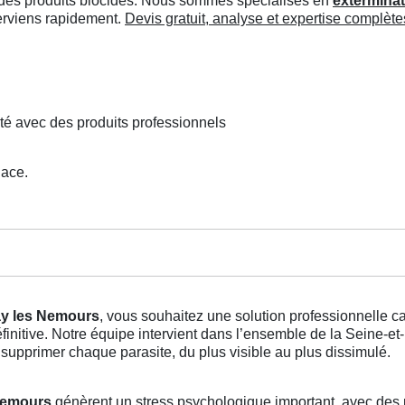
ée des produits biocides. Nous sommes spécialisés en
exterminat
terviens rapidement.
Devis gratuit, analyse et expertise complète
té avec des produits professionnels
lace.
Fay les Nemours
, vous souhaitez une solution professionnelle 
finitive. Notre équipe intervient dans l’ensemble de la Seine-
supprimer chaque parasite, du plus visible au plus dissimulé.
 Nemours
génèrent un stress psychologique important, avec des 