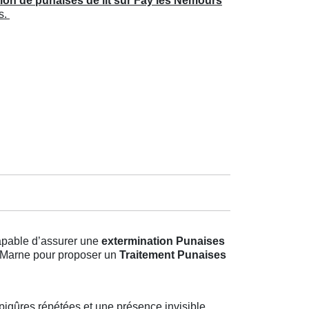
ion de punaises de lit sur Fay les Nemours
s.
capable d’assurer une
extermination Punaises
et-Marne pour proposer un
Traitement Punaises
piqûres répétées et une présence invisible