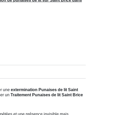
ion de punaises de lit sur Saint Brice dans
er une
extermination Punaises de lit Saint
ser un
Traitement Punaises de lit Saint Brice
pétées et une présence invisible mais