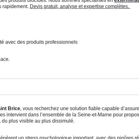
ée des produits biocides. Nous sommes spécialisés en
exterminat
ns rapidement.
Devis gratuit, analyse et expertise complètes.
té avec des produits professionnels
lace.
int Brice
, vous recherchez une solution fiable capable d’assur
istes intervient dans l’ensemble de la Seine-et-Marne pour propo
du plus visible au plus dissimulé.
énèrent un stress psychologique important, avec des piqûres ré