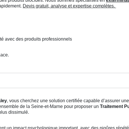
ée des produits biocides. Nous sommes spécialisés en
exterminat
 rapidement.
Devis gratuit, analyse et expertise complètes.
té avec des produits professionnels
lace.
aley
, vous cherchez une solution certifiée capable d’assurer un
 l’ensemble de la Seine-et-Marne pour proposer un
Traitement Pu
plus dissimulé.
ent un impact psychologique important, avec des piqûres répété