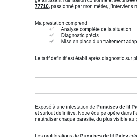
garantissant l’utilisation conforme et sécuris
77710
, passionné par mon métier, j’interviens
Ma prestation comprend :
✅
Analyse complète de la situation
✅
Diagnostic précis
✅
Mise en place d’un traitement adap
Le tarif définitif est établi après diagnostic sur p
Exposé à une infestation de
Punaises de lit P
et surtout définitive. Notre équipe opère dans
neutraliser chaque parasite, du plus visible au 
Les proliférations de
Punaises de lit Paley
cré