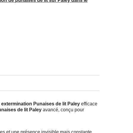
ion de punaises de lit sur Paley dans le
e
extermination Punaises de lit Paley
efficace
naises de lit Paley
avancé, conçu pour
es et une présence invisible mais constante