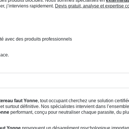
ée des produits biocides. Nous sommes spécialisés en
exterminat
r, j’interviens rapidement.
Devis gratuit, analyse et expertise 
té avec des produits professionnels
lace.
tereau faut Yonne
, tout occupant cherchez une solution certif
et surtout définitive. Nos spécialistes intervient dans l’ensemb
Yonne
performant, conçu pour neutraliser chaque parasite, du plus
faut Yonne
provoquent un désagrément psychologique important