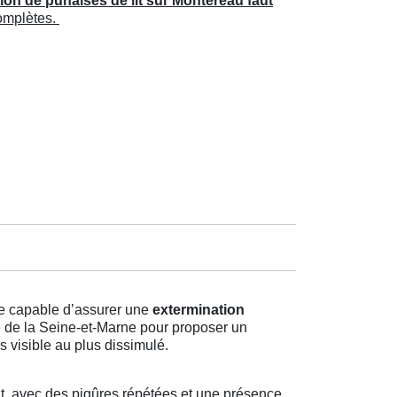
ion de punaises de lit sur Montereau faut
complètes.
iée capable d’assurer une
extermination
le de la Seine-et-Marne pour proposer un
 visible au plus dissimulé.
, avec des piqûres répétées et une présence